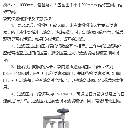
离不小于1000mm；设备及四周应留出不小于500mmm 维修空间。维
修空间。
袋式过滤器操作及注意事项：
1、泵启动后，慢慢打开输入阀，让液体慢慢流入并充满过滤
器，防止液体突然冲击滤袋，造成破裂，排出过滤器内的空气，然后
观察是否有泄漏。如果没有泄漏，请开始过滤。
2、过滤器进出口压力表的读数应基本相等。工作中的过滤系统
应经常检查进出口的压差，避免压差过大导致滤袋破裂和支撑网损
坏。
3、随着使用时间的延长，袋内滤渣逐渐增加。当压差达到
0.05~0.1MPa时，应打开名称过滤器阀门，关闭待检过滤器进出口阀
门，打开过滤盖，检查滤袋残留情况，更换滤袋或取出杂质后继续使
用。
4、过滤压力一般调整为0.3-0.4MPa，可通过回流管道或泵上的回
流阀进行调整。过滤压力过高会损坏滤袋和保护网，需要特别注意。