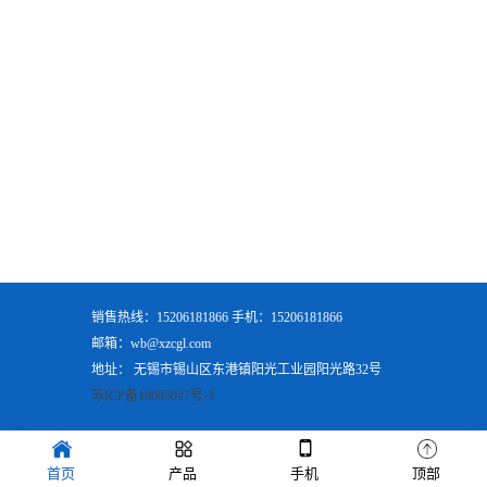
销售热线：15206181866 手机：15206181866
邮箱：wb@xzcgl.com
地址： 无锡市锡山区东港镇阳光工业园阳光路32号
苏ICP备18005027号-3
首页
产品
手机
顶部