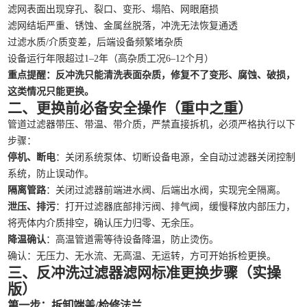
滤网表面出现穿孔、裂口、变形、塌陷、网眼磨损
滤网结垢严重、锈蚀、金属丝脱落，冲洗无法恢复通透
过滤水质/介质变差，后端设备频繁堵杂质
设备运行年限超过1–2年（高杂质工况6–12个月）
重点提醒：反冲洗只能清洗表面杂质，修复不了变形、腐蚀、破损，
这类情况只能更换。
二、更换前必备安全操作（重中之重）
管道过滤器带压、带温、带介质，严禁直接拆机，必须严格执行以下
步骤：
停机、断电
：关闭系统泵体、切断设备电源，全自动过滤器关闭控制
系统，防止误动作。
隔离管路
：关闭过滤器前端进水阀、后端出水阀，实现完全隔离。
泄压、排污
：打开过滤器底部排污阀、排气阀，缓慢释放内部压力，
将壳体内介质排空，确认压力归零、无余压。
降温确认
：高温管道需等待设备降温，防止烫伤。
确认：无压力、无水流、无高温、无运转，方可开始拆检更换。
三、反冲洗过滤器滤网标准更换步骤（实操
版）
第一步：拆卸端盖/检修法兰