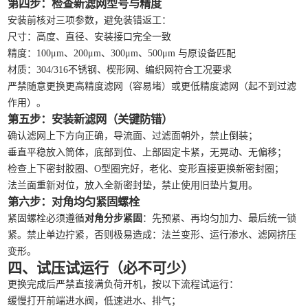
第四步：检查新滤网型号与精度
安装前核对三项参数，避免装错返工：
尺寸：高度、直径、安装接口完全一致
精度：100μm、200μm、300μm、500μm 与原设备匹配
材质：304/316不锈钢、楔形网、编织网符合工况要求
严禁随意更换更高精度滤网（容易堵）或更低精度滤网（起不到过滤
作用）。
第五步：安装新滤网（关键防错）
确认滤网上下方向正确，导流面、过滤面朝外，禁止倒装；
垂直平稳放入筒体，底部到位、上部固定卡紧，无晃动、无偏移；
检查上下密封胶圈、O型圈完好，老化、变形直接更换新密封圈；
法兰面重新对位，放入全新密封垫，禁止使用旧垫片复用。
第六步：对角均匀紧固螺栓
紧固螺栓必须遵循
对角分步紧固
：先预紧、再均匀加力、最后统一锁
紧。禁止单边拧紧，否则极易造成：法兰变形、运行渗水、滤网挤压
变形。
四、试压试运行（必不可少）
更换完成后严禁直接满负荷开机，按以下流程试运行：
缓慢打开前端进水阀，低速进水、排气；