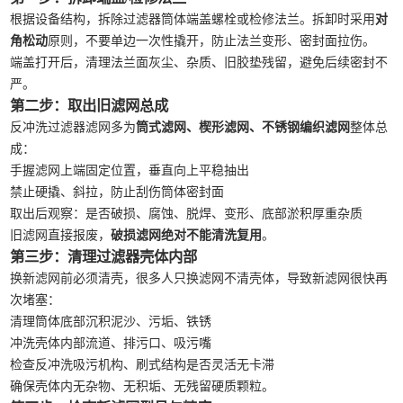
根据设备结构，拆除过滤器筒体端盖螺栓或检修法兰。拆卸时采用
对
角松动
原则，不要单边一次性撬开，防止法兰变形、密封面拉伤。
端盖打开后，清理法兰面灰尘、杂质、旧胶垫残留，避免后续密封不
严。
第二步：取出旧滤网总成
反冲洗过滤器滤网多为
筒式滤网、楔形滤网、不锈钢编织滤网
整体总
成：
手握滤网上端固定位置，垂直向上平稳抽出
禁止硬撬、斜拉，防止刮伤筒体密封面
取出后观察：是否破损、腐蚀、脱焊、变形、底部淤积厚重杂质
旧滤网直接报废，
破损滤网绝对不能清洗复用
。
第三步：清理过滤器壳体内部
换新滤网前必须清壳，很多人只换滤网不清壳体，导致新滤网很快再
次堵塞：
清理筒体底部沉积泥沙、污垢、铁锈
冲洗壳体内部流道、排污口、吸污嘴
检查反冲洗吸污机构、刷式结构是否灵活无卡滞
确保壳体内无杂物、无积垢、无残留硬质颗粒。