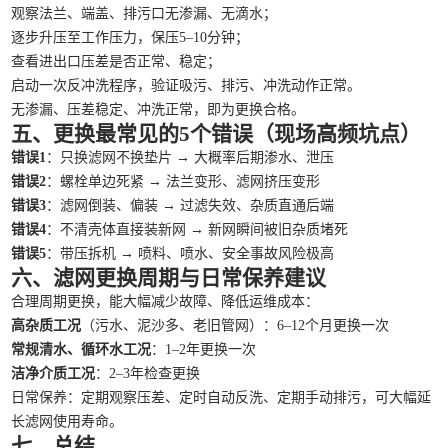
观察法兰、端盖、排污口无渗漏、无滴水；
逐步升压至工作压力，保压5–10分钟；
查看进出口压差是否正常、稳定；
启动一次反冲洗程序，验证吸污、排污、冲洗动作正常。
无渗漏、压差稳定、冲洗正常，即为更换合格。
五、更换最常见的5个错误（现场高频坑点）
错误1
：只换滤网不换垫片 → 大概率后期渗水、泄压
错误2
：螺栓单边死紧 → 法兰变形、滤网挤压变形
错误3
：滤网倒装、偏装 → 过滤失效、杂质直通后端
错误4
：不清壳体直接装新网 → 新网瞬间被旧杂质堵死
错误5
：带压拆机 → 喷料、喷水、安全事故风险极高
六、滤网更换周期与日常保养建议
合理周期更换，能大幅减少故障、降低运维成本：
高杂质工况
（污水、泥沙多、老旧管网）：6–12个月更换一次
常规清水、循环水工况
：1–2年更换一次
洁净介质工况
：2–3年检查更换
日常保养：定期观察压差、定时自动反洗、定期手动排污，可大幅延
长滤网使用寿命。
七、总结