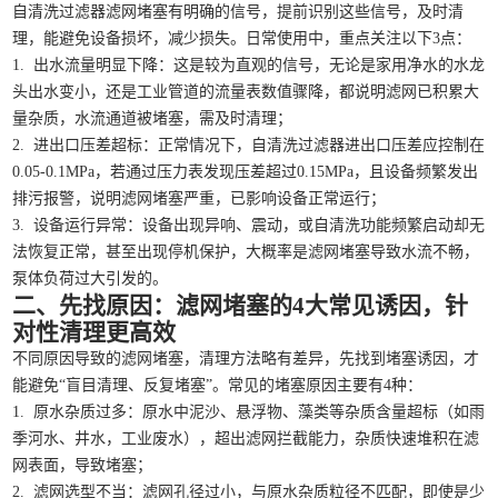
自清洗过滤器滤网堵塞有明确的信号，提前识别这些信号，及时清
理，能避免设备损坏，减少损失。日常使用中，重点关注以下3点：
1. 出水流量明显下降：这是较为直观的信号，无论是家用净水的水龙
头出水变小，还是工业管道的流量表数值骤降，都说明滤网已积累大
量杂质，水流通道被堵塞，需及时清理；
2. 进出口压差超标：正常情况下，自清洗过滤器进出口压差应控制在
0.05-0.1MPa，若通过压力表发现压差超过0.15MPa，且设备频繁发出
排污报警，说明滤网堵塞严重，已影响设备正常运行；
3. 设备运行异常：设备出现异响、震动，或自清洗功能频繁启动却无
法恢复正常，甚至出现停机保护，大概率是滤网堵塞导致水流不畅，
泵体负荷过大引发的。
二、先找原因：滤网堵塞的4大常见诱因，针
对性清理更高效
不同原因导致的滤网堵塞，清理方法略有差异，先找到堵塞诱因，才
能避免“盲目清理、反复堵塞”。常见的堵塞原因主要有4种：
1. 原水杂质过多：原水中泥沙、悬浮物、藻类等杂质含量超标（如雨
季河水、井水，工业废水），超出滤网拦截能力，杂质快速堆积在滤
网表面，导致堵塞；
2. 滤网选型不当：滤网孔径过小，与原水杂质粒径不匹配，即使是少