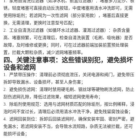
1. 家用自清洗过滤器（如净水机、前置过滤器）：堵塞多为泥沙、铁
锈，轻度堵塞可直接启动反洗按钮，中度堵塞用清水冲洗即可，无需
使用除垢剂；若滤网为一次性滤网（部分家用款），堵塞后直接更
换，无需清理，更换时注意型号匹配；
2. 工业自清洗过滤器（如循环水过滤器、灌溉过滤器）：杂质含量
高、堵塞频繁，可在清理后，检查自清洗装置（毛刷、吸吮器）是否
故障，及时维修或更换；同时，可在过滤器前端加装前置预处理装
置，拦截大颗粒杂质，减少滤网堵塞频率。
四、关键注意事项：这些错误别犯，避免损坏
设备和滤网
1. 严禁带压操作：清理前必须彻底泄压，关闭电源和阀门，避免带压
拆卸导致漏水、设备损坏，甚至人身伤害；
2. 避免损伤滤网：清理时禁用硬毛刷、钢丝球等硬物刷洗滤网，防止
刮伤滤网孔隙，降低过滤效果，缩短滤网使用寿命；
3. 除垢剂使用规范：选用与滤网材质匹配的除垢剂，按比例稀释，浸
泡时间不宜过长，清理后必须用清水冲洗干净，避免残留腐蚀设备；
4. 滤网回装到位：拆卸后回装滤网时，确保安装牢固、密封严密，避
免漏水；若滤网安装不当，会导致水流短路，杂质无法被拦截，还可
能损坏设备；