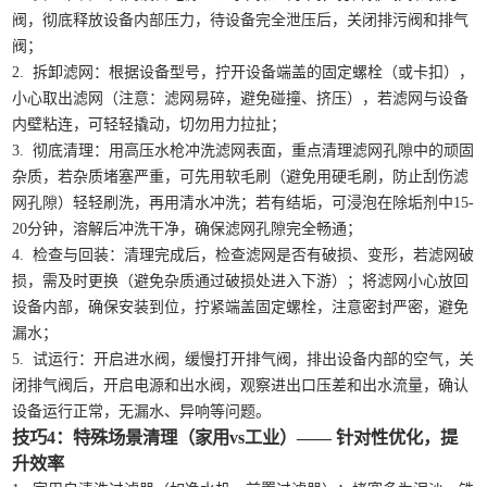
阀，彻底释放设备内部压力，待设备完全泄压后，关闭排污阀和排气
阀；
2. 拆卸滤网：根据设备型号，拧开设备端盖的固定螺栓（或卡扣），
小心取出滤网（注意：滤网易碎，避免碰撞、挤压），若滤网与设备
内壁粘连，可轻轻撬动，切勿用力拉扯；
3. 彻底清理：用高压水枪冲洗滤网表面，重点清理滤网孔隙中的顽固
杂质，若杂质堵塞严重，可先用软毛刷（避免用硬毛刷，防止刮伤滤
网孔隙）轻轻刷洗，再用清水冲洗；若有结垢，可浸泡在除垢剂中15-
20分钟，溶解后冲洗干净，确保滤网孔隙完全畅通；
4. 检查与回装：清理完成后，检查滤网是否有破损、变形，若滤网破
损，需及时更换（避免杂质通过破损处进入下游）；将滤网小心放回
设备内部，确保安装到位，拧紧端盖固定螺栓，注意密封严密，避免
漏水；
5. 试运行：开启进水阀，缓慢打开排气阀，排出设备内部的空气，关
闭排气阀后，开启电源和出水阀，观察进出口压差和出水流量，确认
设备运行正常，无漏水、异响等问题。
技巧4：特殊场景清理（家用vs工业）—— 针对性优化，提
升效率