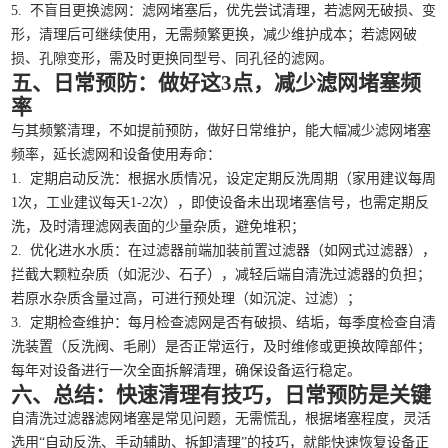
5. 不盲目更换滤网：滤网堵塞后，优先尝试清理，若滤网无破损、变
形，清理后可继续使用，无需频繁更换，减少维护成本；若滤网破
损、孔隙变形，需及时更换同型号、同孔径的滤网。
五、日常预防：做好这3点，减少滤网堵塞频
率
与其频繁清理，不如提前预防，做好日常维护，能大幅减少滤网堵塞
频率，延长滤网和设备使用寿命：
1. 定期启动反洗：根据水质情况，设定定期反洗周期（家用建议每周
1次，工业建议每天1-2次），即使设备未出现堵塞信号，也需定期反
洗，及时清理滤网表面的少量杂质，避免堆积；
2. 优化进水水质：在过滤器前端加装前置过滤器（如网式过滤器），
拦截大颗粒杂质（如泥沙、石子），减轻后端自清洗过滤器的负担；
若原水杂质含量过高，可进行预处理（如沉淀、过滤）；
3. 定期检查维护：每月检查滤网是否有破损、结垢，每季度检查自清
洗装置（反洗阀、毛刷）是否正常运行，及时维修或更换故障部件；
每年对设备进行一次全面拆解清理，确保设备运行稳定。
六、总结：快速清理有技巧，日常预防是关键
自清洗过滤器滤网堵塞是常见问题，无需慌乱，根据堵塞程度，灵活
选用“自动反洗、手动辅助、拆卸清理”的技巧，就能快速恢复设备正