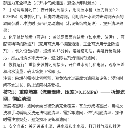
部压力完全释放（打开排气阀泄压，避免拆卸时漏水）；
2. 手动清理排污口：拧开排污阀接头，用高压水枪（压力调至0.2-
0.3MPa）对准排污口，反向冲洗滤网，利用高压水流冲击滤网表面的
顽固杂质，冲洗时可轻轻晃动滤网（若设备结构允许），提升清理效
果；
3. 化学辅助除垢（可选）：若滤网表面有结垢（如水垢、油污），可
配置稀释的除垢剂（家用可选用柠檬酸溶液，工业可选用专业除垢
剂），倒入设备内部，浸泡10-15分钟，溶解结垢后，再进行反洗排
污，然后用清水冲洗干净，避免除垢剂残留腐蚀滤网；
4. 恢复运行：重新安装排污阀接头，开启进水阀门和电源，观察压差
和出水流量，确认恢复正常即可。
注意：除垢剂需按比例稀释，避免浓度过高腐蚀滤网和设备；浸泡时
间不宜过长，防止滤网材质受损。
技巧3：重度堵塞（流量骤降、压差＞0.15MPa）—— 拆卸滤
网，彻底清理
重度堵塞时，滤网表面已被杂质完全覆盖，甚至形成堵塞层，自动反
洗和手动辅助反洗无法彻底清理，需拆卸滤网，进行彻底清理，操作
时需注意规范，避免损坏设备和滤网：
1. 安全准备：关闭设备电源、进水阀和出水阀，打开排气阀和排污