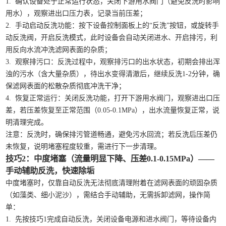
1. 确认设备处于正常运行状态，关闭下游用水阀门（避免反洗时影响
用水），观察进出口压力表，记录当前压差；
2. 手动启动反洗功能：按下设备控制面板上的“反洗”按钮，或旋转手
动反洗阀，开启反洗模式，此时设备会自动关闭进水、开启排污，利
用反向水流冲洗滤网表面的杂质；
3. 观察排污口：反洗过程中，观察排污口的出水状态，初期会排出浑
浊的污水（含大量杂质），待出水变得清澈后，继续反洗1-2分钟，确
保滤网表面的松散杂质彻底冲洗干净；
4. 恢复正常运行：关闭反洗功能，打开下游用水阀门，观察进出口压
差，若压差恢复至正常范围（0.05-0.1MPa），出水流量恢复正常，说
明清理完成。
注意：反洗时，确保排污管道畅通，避免污水回流；若反洗后压差仍
未恢复，说明堵塞程度较重，需进行下一步清理。
技巧2：中度堵塞（流量明显下降、压差0.1-0.15MPa）——
手动辅助反洗，快速除垢
中度堵塞时，仅靠自动反洗无法彻底清理附着在滤网表面的顽固杂质
（如藻类、细小泥沙），需结合手动辅助，无需拆卸滤网，操作简
单：
1. 先按技巧1完成自动反洗，关闭设备电源和进水阀门，等待设备内