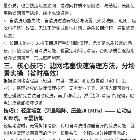
量杂质，也会快速堵塞滤网；或滤网材质不耐腐蚀、易结垢，长期使
用后滤网表面结垢，缩小水流通道；
3. 自清洗功能失效：自清洗过滤器的反洗装置（如反洗阀、毛刷、吸
吮扫描器）故障，无法正常完成反洗排污，杂质长期堆积，导致滤网
堵塞；
4. 长期未维护：未按周期进行手动辅助清理，尤其是水质较差的场
景，即使设备有自清洗功能，也需定期辅助清理，否则杂质会逐渐附
着在滤网表面，形成顽固堵塞。
三、核心技巧：滤网堵塞快速清理方法，分场
景实操（省时高效）
根据滤网堵塞程度（轻度、中度、重度）和设备类型（家用、工
业），整理对应的快速清理技巧，无需专业工具，普通人即可操作，
重点遵循“先尝试自动反洗，再手动辅助，然后拆卸清理”的逻辑，避
免过度拆卸损坏设备。
技巧1：轻度堵塞（流量略降、压差≤0.1MPa）—— 启动自
动反洗，无需拆卸
轻度堵塞时，无需拆卸设备，利用自清洗过滤器自身的反洗功能，就
能快速清理滤网表面的浮尘、松散杂质，全程5-10分钟即可完成：