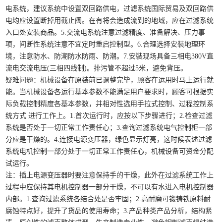
电系统，建议系统中设置双回路供电，过滤系统国际贸易及双回路供
电均应设置断掉用截止阀。在有将会造成流到的地域，应在过滤系统
入口处安裝商品。5.交流电系统注意过滤精度、准备解决、压力事
项，间断性系统注意不宜定时重启控制型。6.合理选择安裝地理环
境，注意防水、防潮防水防雨、防潮。7.安裝现场具备三相电380V直
流电交流电压(三相四线制)。排污管不超过5米，避免背压。
疑难问题：机械设备在原装前已调整完毕，顾客在运用时马上运行就
能。当机械设备各运行基本参数不能满足用户要求时，顾客可根据实
际负载控制精度各基本参数，并相对性选用手拉式控制、过程控制系
统方式 进行工作上。1.首次运行时，应按以下步骤进行；2.检查过滤
系统是否处于一切正常工作责任心；3.查询过滤系统电气控制柜一部
分应是干燥的。4.连接电源变压器，绿色显示灯亮，这时候表述过滤
系统电机控制一部分处于一切正常工作责任心，机械设备可资金分配
试运行。
注：插上电源变压器时要注意保持手的干燥，此外在过滤系统工作上
过程中应保持其电机控制器一部分干燥，不可以有水进入电机控制器
内部。1.查询过滤系统各结合处是否牢固；2.高耐磨可锻铸铁原料耐
腐蚀特点好，提升了货品的使用寿命；3.产品种类产品分析，结构紧