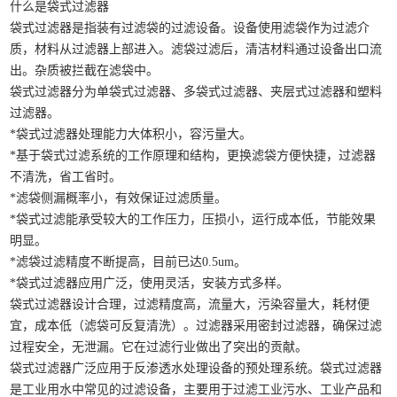
什么是袋式过滤器
袋式过滤器是指装有过滤袋的过滤设备。设备使用滤袋作为过滤介
质，材料从过滤器上部进入。滤袋过滤后，清洁材料通过设备出口流
出。杂质被拦截在滤袋中。
袋式过滤器分为单袋式过滤器、多袋式过滤器、夹层式过滤器和塑料
过滤器。
*袋式过滤器处理能力大体积小，容污量大。
*基于袋式过滤系统的工作原理和结构，更换滤袋方便快捷，过滤器
不清洗，省工省时。
*滤袋侧漏概率小，有效保证过滤质量。
*袋式过滤能承受较大的工作压力，压损小，运行成本低，节能效果
明显。
*滤袋过滤精度不断提高，目前已达0.5um。
*袋式过滤器应用广泛，使用灵活，安装方式多样。
袋式过滤器设计合理，过滤精度高，流量大，污染容量大，耗材便
宜，成本低（滤袋可反复清洗）。过滤器采用密封过滤器，确保过滤
过程安全，无泄漏。它在过滤行业做出了突出的贡献。
袋式过滤器广泛应用于反渗透水处理设备的预处理系统。袋式过滤器
是工业用水中常见的过滤设备，主要用于过滤工业污水、工业产品和