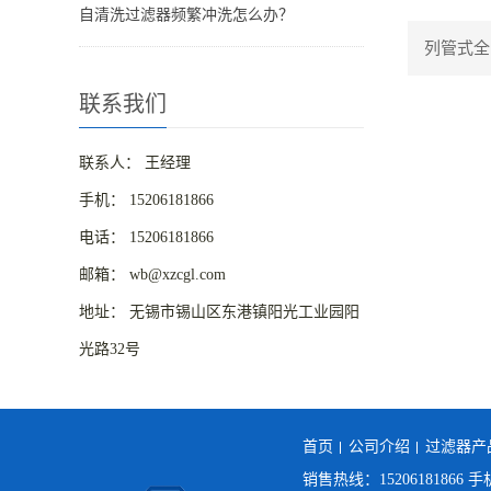
自清洗过滤器频繁冲洗怎么办？
列管式全
联系我们
联系人： 王经理
手机： 15206181866
电话： 15206181866
邮箱： wb@xzcgl.com
地址： 无锡市锡山区东港镇阳光工业园阳
光路32号
首页
公司介绍
过滤器产
销售热线：15206181866 手机