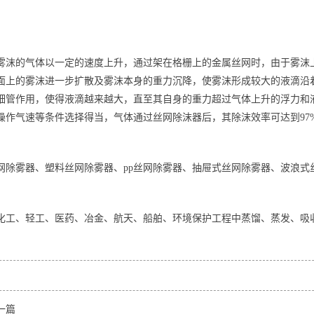
雾沫的气体以一定的速度上升，通过架在格栅上的金属丝网时，由于雾沫
面上的雾沫进一步扩散及雾沫本身的重力沉降，使雾沫形成较大的液滴沿
细管作用，使得液滴越来越大，直至其自身的重力超过气体上升的浮力和
操作气速等条件选择得当，气体通过丝网除沫器后，其除沫效率可达到97
网除雾器、塑料丝网除雾器、pp丝网除雾器、抽屉式丝网除雾器、波浪式
化工、轻工、医药、冶金、航天、船舶、环境保护工程中蒸馏、蒸发、吸
一篇