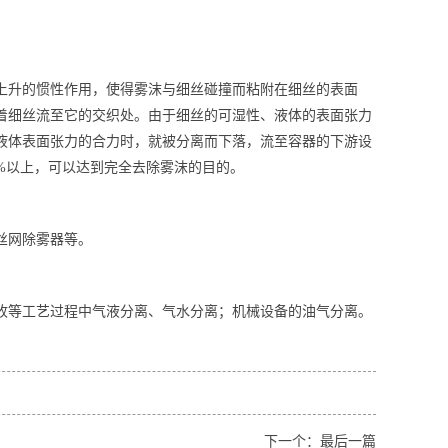
上升的惯性作用，使得雾沫与细丝碰撞而粘附在细丝的表面
着细丝流至它的交织处。由于细丝的可湿性、液体的表面张力
液体表面张力的合力时，就被分离而下落，流至容器的下游设
%以上，可以达到完全去除雾沫的目的。
丝网除雾器等。
收等工艺过程中气液分离、气水分离；机械设备的油气分离。
下一个：最后一篇