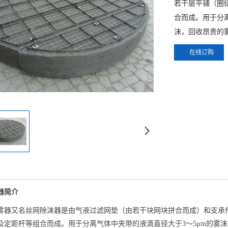
若干层平铺（圈
合而成。用于分离
沫，回收昂贵的
在线订购
器简介
雾器又名丝网除沫器是由气液过滤网垫（由若干块网块拼合而成）和支承
及定距杆等组合而成。用于分离气体中夹带的液滴直径大于3～5μm的雾