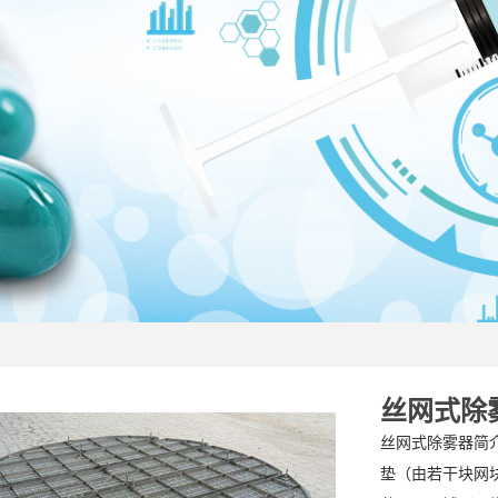
丝网式除
丝网式除雾器简
垫（由若干块网