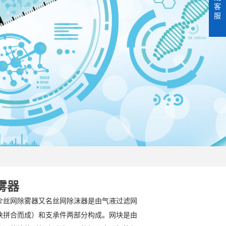
客
服
雾器
介丝网除雾器又名丝网除沫器是由气液过滤网
块拼合而成）和支承件两部分构成。网块是由